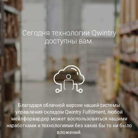
Сегодня технологии Qwintry
доступны вам.
Благодаря облачной версии нашей системы
управления складом Qwintry Fulfillment, любой
мейлфорвардер может воспользоваться нашими
наработками и технологиями без каких бы то ни было
вложений.