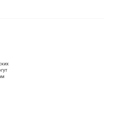
ских
гут
ам