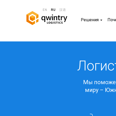
EN
RU
汉语
Решения
Поче
Логис
Мы поможем
миру – Южн