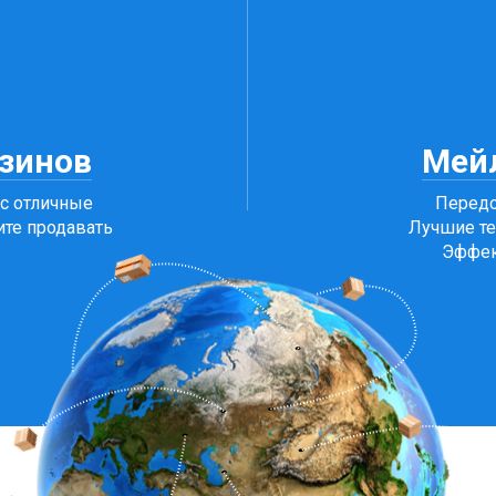
я
зинов
Мей
ас отличные
Передо
ите продавать
Лучшие те
Эффек