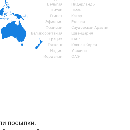
Бельгия
Нидерланды
Китай
Оман
Египет
Катар
Эфиопия
Россия
Франция
Саудовская Аравия
Великобритания
Швейцария
Греция
ЮАР
Гонконг
Южная Корея
Индия
Украина
Иордания
ОАЭ
ли посылки.