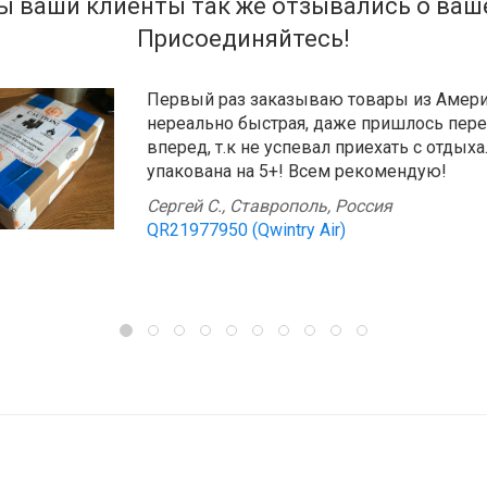
бы ваши клиенты так же отзывались о ваш
Присоединяйтесь!
Это уже 6-я моя посылка, отправленная с
Делавере. Дошла за 18 дней, способ от
самый дешевый - Qwintry Ecopost. Нарек
нет, как всегда, очень аккуратно и надеж
Мария Е., Красный Бор, Россия
QR10142264 (Qwintry Air)