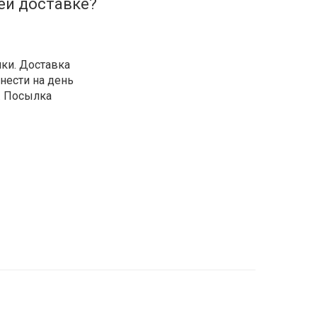
ей доставке?
 нового склада в
правки выбрала
аний к упаковке
но!