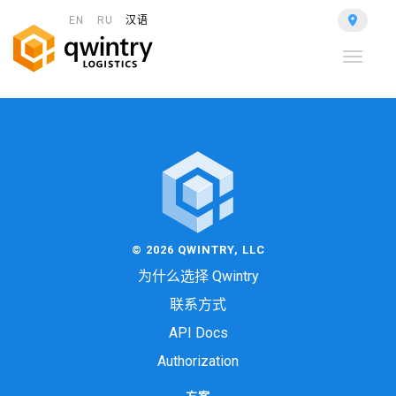
EN
RU
汉语
Toggle
navigat
© 2026 QWINTRY, LLC
为什么选择 Qwintry
联系方式
API Docs
Authorization