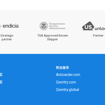
Strategic
TSA Approved Known
Partner
partner
Shipper
附加服务
案
Anticarder.com
案
Qwintry.com
Qwintry.global