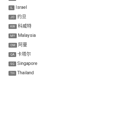
Israel
IL
约旦
JO
科威特
KW
Malaysia
MY
阿曼
OM
卡塔尔
QA
Singapore
SG
Thailand
TH