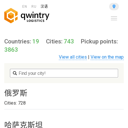
EN
RU
汉语
Toggle
navigat
Countries:
19
Cities:
743
Pickup points:
3863
View all cities
|
View on the map
俄罗斯
Cities:
728
哈萨克斯坦