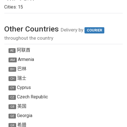
Cities:
15
Other Countries
Delivery by
COURIER
throughout the country
阿联酋
AE
Armenia
AM
巴林
BH
瑞士
CH
Cyprus
CY
Czech Republic
CZ
英国
GB
Georgia
GE
希腊
GR